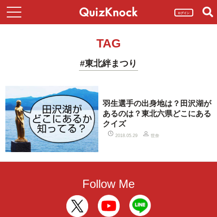
ログイン
TAG
#東北絆まつり
羽生選手の出身地は？田沢湖が
あるのは？東北六県どこにある
クイズ
世奈
2018.05.29
Follow Me