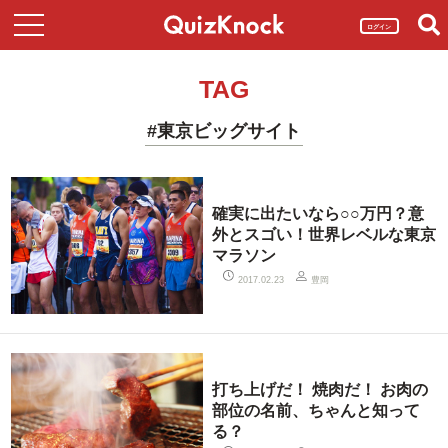
ログイン
TAG
#東京ビッグサイト
確実に出たいなら○○万円？意
外とスゴい！世界レベルな東京
マラソン
豊岡
2017.02.23
打ち上げだ！ 焼肉だ！ お肉の
部位の名前、ちゃんと知って
る？