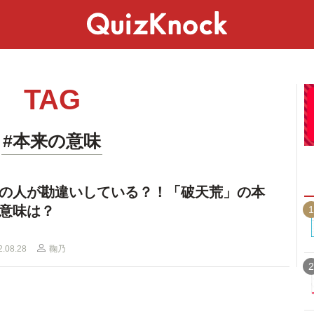
スペシャル
ライフ
ことば
カルチャー
TAG
#本来の意味
%の人が勘違いしている？！「破天荒」の本
意味は？
1
2.08.28
鞠乃
2