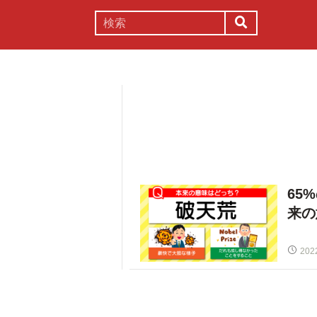
謎解き
コラム
常識
理系
65
来の
202