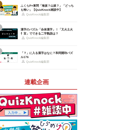
ふくらP×東問「海派？山派？」「どっち
も怖い」【QuizKnock雑談中】
QuizKnock編集部
漢字のパズル「合体漢字」！「又火土火
忄言」でできる二字熟語は？
QuizKnock編集部
「？」に入る漢字はなに？和同開珎パズ
ル176
QuizKnock編集部
連載企画