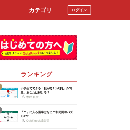
カテゴリ
ログイン
社会
スポーツ
時事ニュース
特集
ランキング
小学生でできる「転がる2つの円」の問
題、あなたは解ける？
木村 真実子
「？」に入る漢字はなに？和同開珎パズ
ル177
QuizKnock編集部