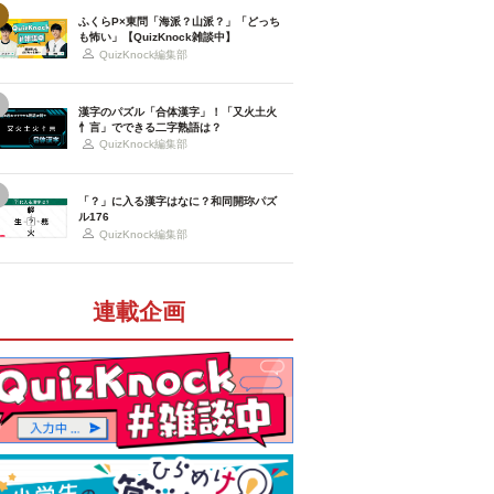
ふくらP×東問「海派？山派？」「どっち
も怖い」【QuizKnock雑談中】
QuizKnock編集部
漢字のパズル「合体漢字」！「又火土火
忄言」でできる二字熟語は？
QuizKnock編集部
「？」に入る漢字はなに？和同開珎パズ
ル176
QuizKnock編集部
連載企画