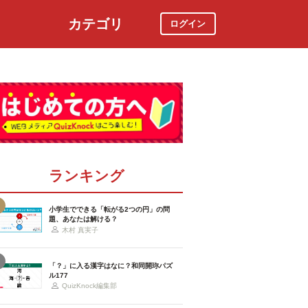
カテゴリ
ログイン
社会
スポーツ
時事ニュース
特集
ランキング
小学生でできる「転がる2つの円」の問
題、あなたは解ける？
木村 真実子
「？」に入る漢字はなに？和同開珎パズ
ル177
QuizKnock編集部