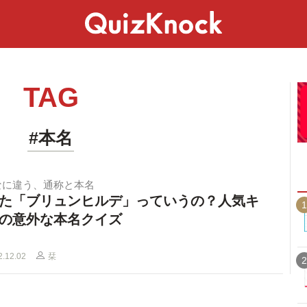
スペシャル
ライフ
ことば
カルチャー
TAG
#本名
なに違う、通称と本名
た「ブリュンヒルデ」っていうの？人気キ
1
の意外な本名クイズ
2.12.02
栞
2