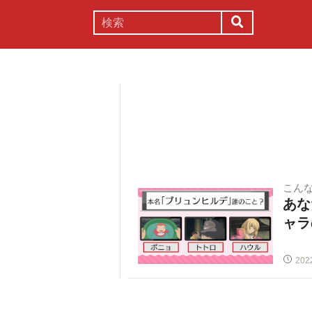
謎解き
コラム
常識
理系
こん
あな
ャラ
202