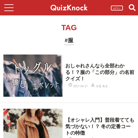
ログイン
TAG
#服
おしゃれさんなら全部わか
る！？服の「この部分」の名前
クイズ！
大窪 有太
2017.04.17
【オシャレ入門】普段着てても
気づかない！？ 冬の定番コー
トの特徴