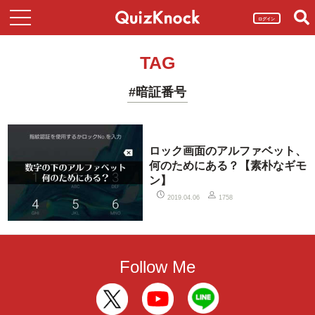
ログイン
TAG
#暗証番号
ロック画面のアルファベット、
何のためにある？【素朴なギモ
ン】
2019.04.06
1758
Follow Me