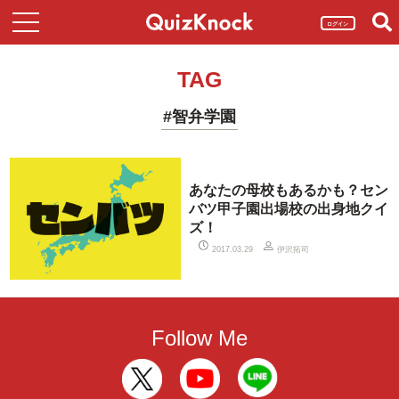
ログイン
TAG
#智弁学園
あなたの母校もあるかも？セン
バツ甲子園出場校の出身地クイ
ズ！
伊沢拓司
2017.03.29
Follow Me