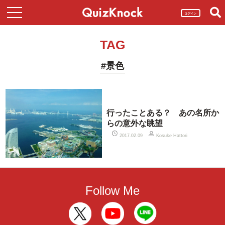
ログイン
TAG
#景色
行ったことある？ あの名所か
らの意外な眺望
2017.02.09
Kosuke Hattori
Follow Me