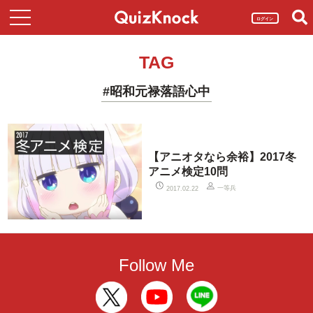
ログイン
TAG
#昭和元禄落語心中
【アニオタなら余裕】2017冬
アニメ検定10問
一等兵
2017.02.22
Follow Me