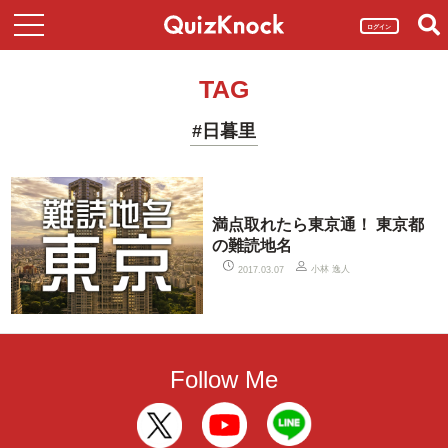
ログイン
TAG
#日暮里
満点取れたら東京通！ 東京都
の難読地名
小林 逸人
2017.03.07
Follow Me