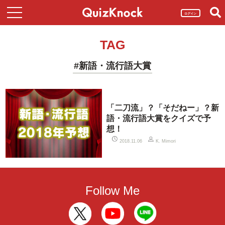
ログイン
TAG
#新語・流行語大賞
「二刀流」？「そだねー」？新
語・流行語大賞をクイズで予
想！
2018.11.06
K. Mimori
Follow Me