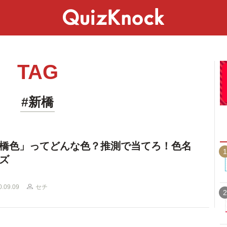
スペシャル
ライフ
ことば
カルチャー
TAG
#新橋
橋色」ってどんな色？推測で当てろ！色名
1
ズ
0.09.09
セチ
2