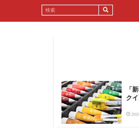
謎解き
コラム
常識
理系
「新
クイ
202