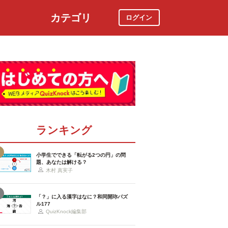
カテゴリ
ログイン
社会
スポーツ
時事ニュース
特集
ランキング
小学生でできる「転がる2つの円」の問
題、あなたは解ける？
木村 真実子
「？」に入る漢字はなに？和同開珎パズ
ル177
QuizKnock編集部