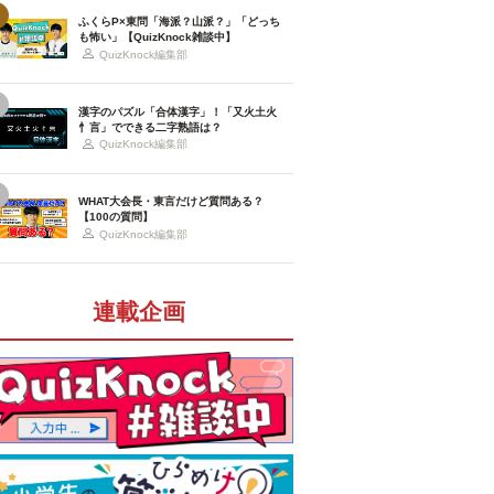
ふくらP×東問「海派？山派？」「どっち
も怖い」【QuizKnock雑談中】
QuizKnock編集部
漢字のパズル「合体漢字」！「又火土火
忄言」でできる二字熟語は？
QuizKnock編集部
WHAT大会長・東言だけど質問ある？
【100の質問】
QuizKnock編集部
連載企画