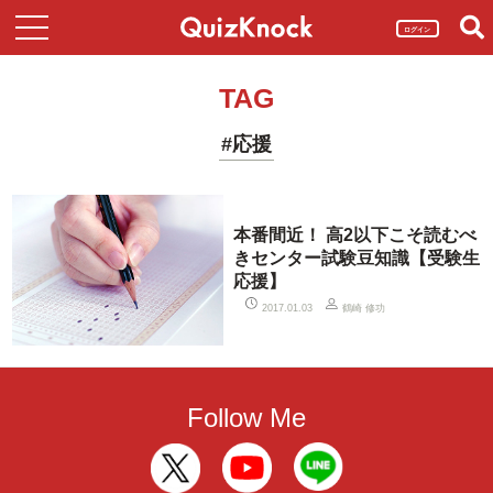
ログイン
TAG
#応援
本番間近！ 高2以下こそ読むべ
きセンター試験豆知識【受験生
応援】
鶴崎 修功
2017.01.03
Follow Me