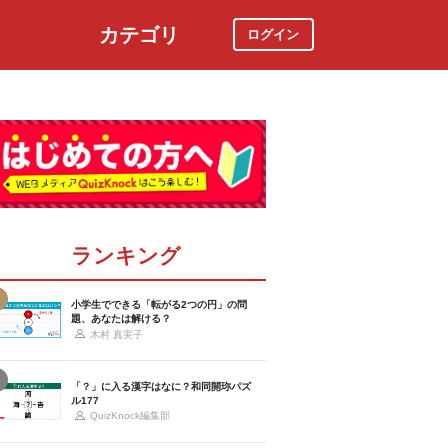
カテゴリ
ログイン
社会
スポーツ
時事ニュース
特集
ランキング
小学生でできる「転がる2つの円」の問
題、あなたは解ける？
木村 真実子
「？」に入る漢字はなに？和同開珎パズ
ル177
QuizKnock編集部