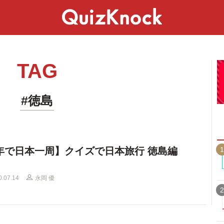
スペシャル
ライフ
ことば
カルチャー
TAG
#徳島
1
年で日本一周】クイズで日本旅行 徳島編
0.07.14
永岡 優
2