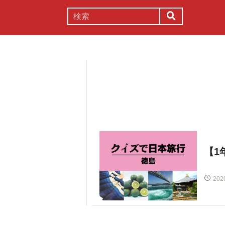
謎解き
コラム
常識
理系
【1
202