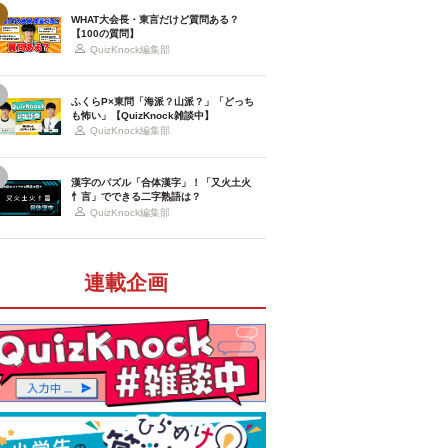
WHAT大会長・東言だけど質問ある？
【100の質問】
QuizKnock編集部
ふくらP×東問「海派？山派？」「どっち
も怖い」【QuizKnock雑談中】
QuizKnock編集部
漢字のパズル「合体漢字」！「又火土火
忄言」でできる二字熟語は？
QuizKnock編集部
連載企画