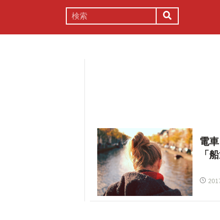
謎解き
コラム
常識
理系
電車
「船
201