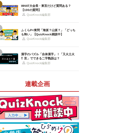
WHAT大会長・東言だけど質問ある？
【100の質問】
QuizKnock編集部
ふくらP×東問「海派？山派？」「どっち
も怖い」【QuizKnock雑談中】
QuizKnock編集部
漢字のパズル「合体漢字」！「又火土火
忄言」でできる二字熟語は？
QuizKnock編集部
連載企画