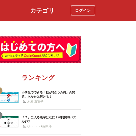
カテゴリ
ログイン
社会
スポーツ
時事ニュース
特集
ランキング
小学生でできる「転がる2つの円」の問
題、あなたは解ける？
木村 真実子
「？」に入る漢字はなに？和同開珎パズ
ル177
QuizKnock編集部