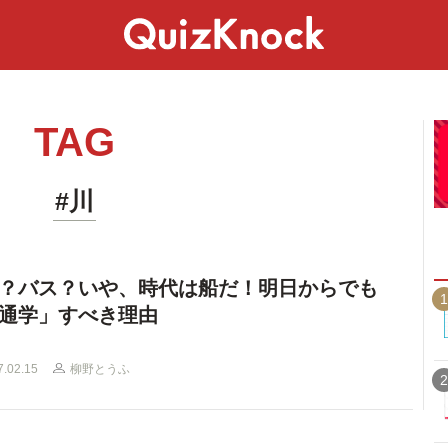
スペシャル
ライフ
ことば
カルチャー
TAG
#川
？バス？いや、時代は船だ！明日からでも
1
通学」すべき理由
7.02.15
柳野とうふ
2