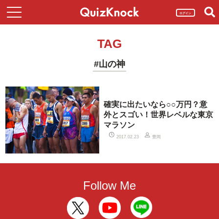
ログイン
TAG
#山の神
確実に出たいなら○○万円？意
外とスゴい！世界レベルな東京
マラソン
豊岡
2017.02.23
Follow Me