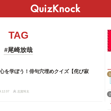
スペシャル
ライフ
ことば
カルチャー
TAG
#尾崎放哉
心を学ぼう！俳句穴埋めクイズ【侘び寂
1
9.12.07
志賀玲太
2