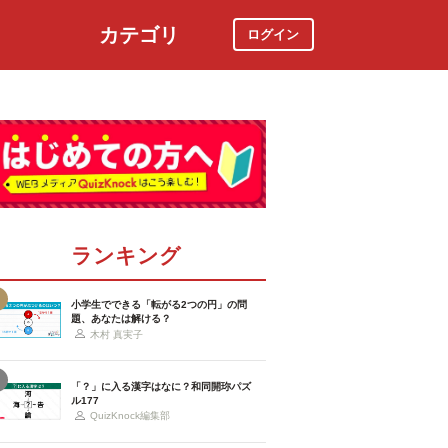
カテゴリ
ログイン
社会
スポーツ
時事ニュース
特集
ランキング
小学生でできる「転がる2つの円」の問
題、あなたは解ける？
木村 真実子
「？」に入る漢字はなに？和同開珎パズ
ル177
QuizKnock編集部