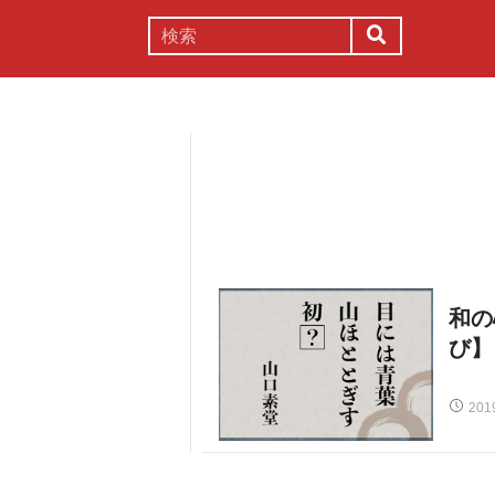
謎解き
コラム
常識
理系
和の
び】
201