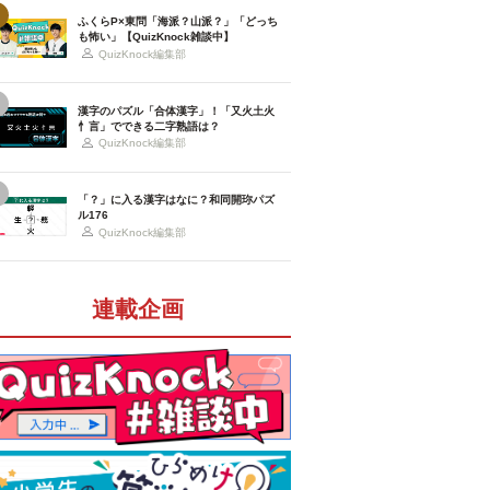
ふくらP×東問「海派？山派？」「どっち
も怖い」【QuizKnock雑談中】
QuizKnock編集部
漢字のパズル「合体漢字」！「又火土火
忄言」でできる二字熟語は？
QuizKnock編集部
「？」に入る漢字はなに？和同開珎パズ
ル176
QuizKnock編集部
連載企画