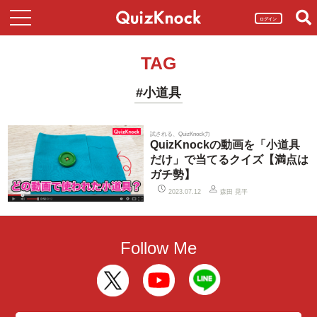
ログイン
TAG
#小道具
試される、QuizKnock力
QuizKnockの動画を「小道具
だけ」で当てるクイズ【満点は
ガチ勢】
森田 晃平
2023.07.12
Follow Me