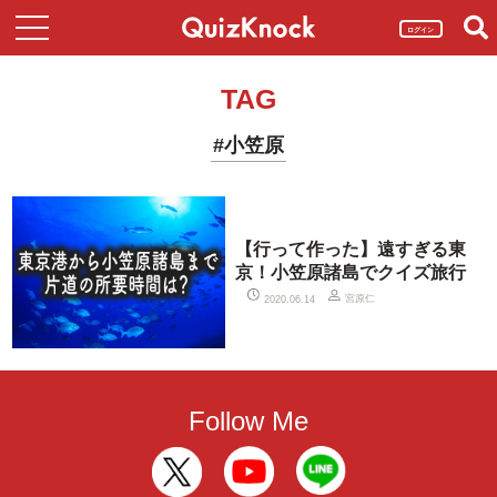
ログイン
TAG
#小笠原
【行って作った】遠すぎる東
京！小笠原諸島でクイズ旅行
宮原仁
2020.06.14
Follow Me