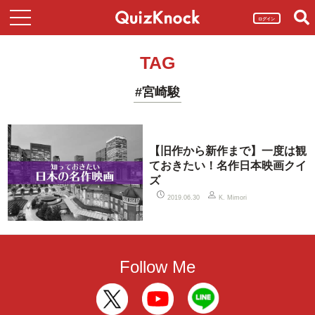
ログイン
TAG
#宮崎駿
【旧作から新作まで】一度は観
ておきたい！名作日本映画クイ
ズ
2019.06.30
K. Mimori
Follow Me