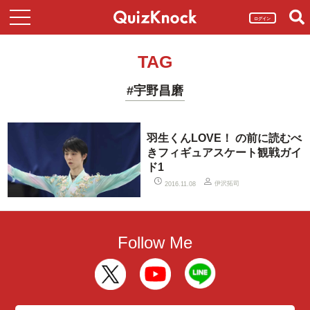
ログイン
TAG
#宇野昌磨
羽生くんLOVE！ の前に読むべ
きフィギュアスケート観戦ガイ
ド1
伊沢拓司
2016.11.08
Follow Me