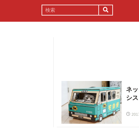
謎解き
コラム
常識
理系
ネッ
シス
201