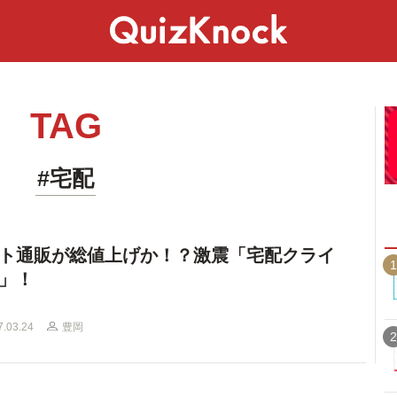
スペシャル
ライフ
ことば
カルチャー
TAG
#宅配
ト通販が総値上げか！？激震「宅配クライ
1
」！
7.03.24
豊岡
2