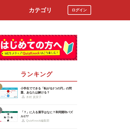
カテゴリ
ログイン
社会
スポーツ
時事ニュース
特集
ランキング
小学生でできる「転がる2つの円」の問
題、あなたは解ける？
木村 真実子
「？」に入る漢字はなに？和同開珎パズ
ル177
QuizKnock編集部