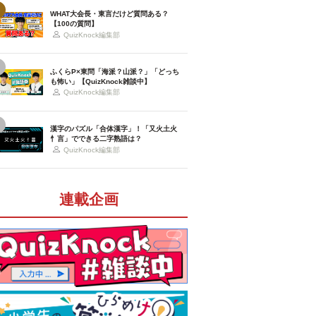
WHAT大会長・東言だけど質問ある？
【100の質問】
QuizKnock編集部
ふくらP×東問「海派？山派？」「どっち
も怖い」【QuizKnock雑談中】
QuizKnock編集部
漢字のパズル「合体漢字」！「又火土火
忄言」でできる二字熟語は？
QuizKnock編集部
連載企画