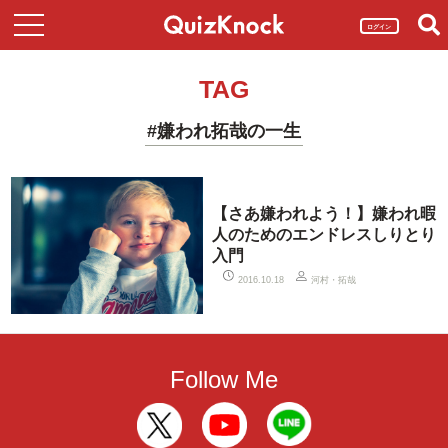
ログイン
TAG
#嫌われ拓哉の一生
【さあ嫌われよう！】嫌われ暇
人のためのエンドレスしりとり
入門
河村・拓哉
2016.10.18
Follow Me