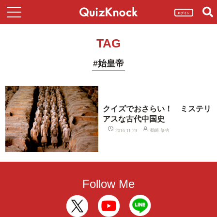
ログイン
TAG
#始皇帝
クイズでおさらい！ ミステリ
アスな古代中国史
鶴崎 修功
2016.11.23
Follow Me