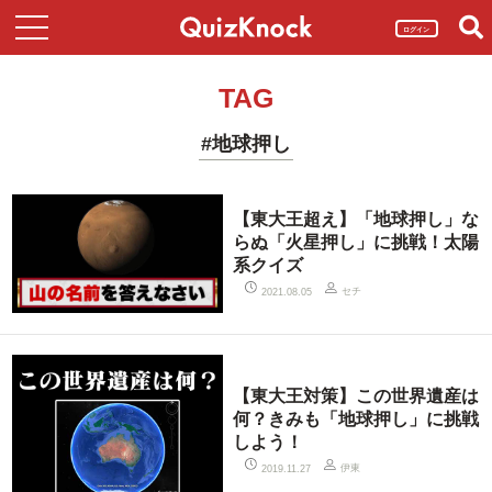
ログイン
TAG
#地球押し
【東大王超え】「地球押し」な
らぬ「火星押し」に挑戦！太陽
系クイズ
セチ
2021.08.05
【東大王対策】この世界遺産は
何？きみも「地球押し」に挑戦
しよう！
伊東
2019.11.27