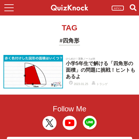
ログイン
TAG
#四角形
ひらめけ！算数ノートp.64
小学5年生で解ける「四角形の
面積」の問題に挑戦！ヒントも
あるよ
トラシゲ
2023.01.25
Follow Me