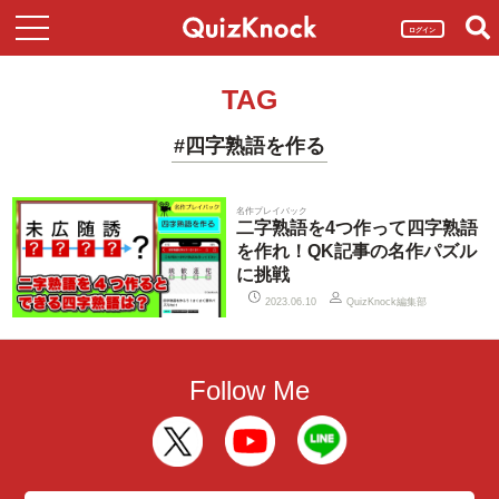
ログイン
TAG
#四字熟語を作る
名作プレイバック
二字熟語を4つ作って四字熟語
を作れ！QK記事の名作パズル
に挑戦
QuizKnock編集部
2023.06.10
Follow Me