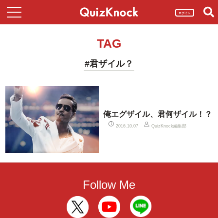
ログイン
TAG
#君ザイル？
俺エグザイル、君何ザイル！？
QuizKnock編集部
2016.10.07
Follow Me