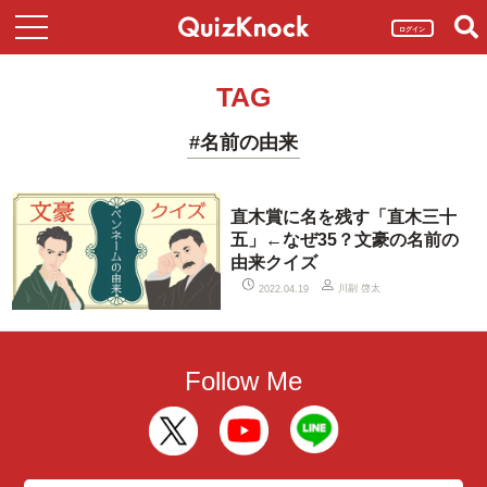
ログイン
TAG
#名前の由来
直木賞に名を残す「直木三十
五」←なぜ35？文豪の名前の
由来クイズ
川副 啓太
2022.04.19
Follow Me