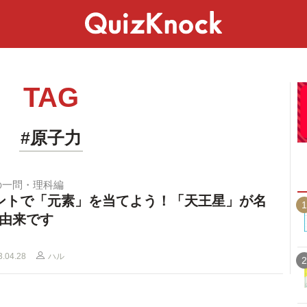
スペシャル
ライフ
ことば
カルチャー
TAG
#原子力
の一問・理科編
ントで「元素」を当てよう！「天王星」が名
1
由来です
3.04.28
ハル
2