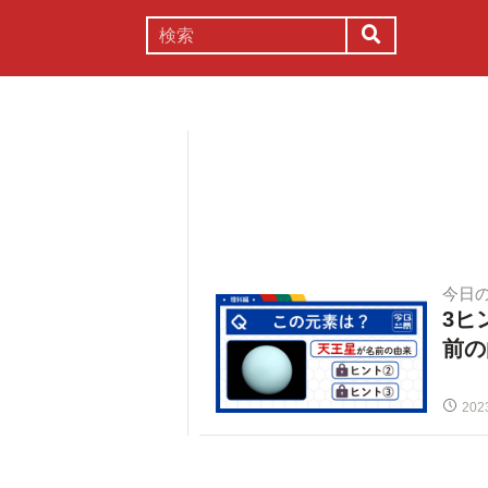
謎解き
コラム
常識
理系
今日
3ヒ
前の
202