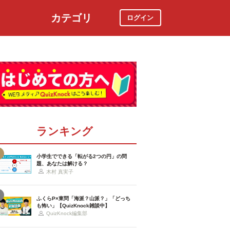
カテゴリ
ログイン
社会
スポーツ
時事ニュース
特集
ランキング
小学生でできる「転がる2つの円」の問
題、あなたは解ける？
木村 真実子
ふくらP×東問「海派？山派？」「どっち
も怖い」【QuizKnock雑談中】
QuizKnock編集部