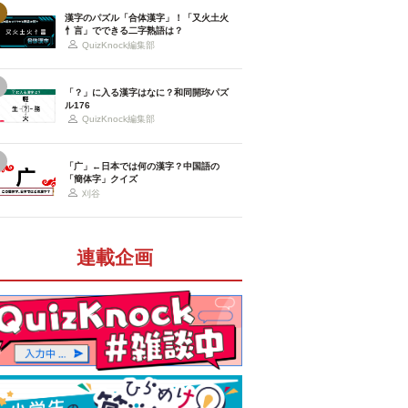
漢字のパズル「合体漢字」！「又火土火
忄言」でできる二字熟語は？
QuizKnock編集部
「？」に入る漢字はなに？和同開珎パズ
ル176
QuizKnock編集部
「广」←日本では何の漢字？中国語の
「簡体字」クイズ
刈谷
連載企画