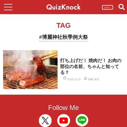
ログイン
TAG
#博麗神社秋季例大祭
打ち上げだ！ 焼肉だ！ お肉の
部位の名前、ちゃんと知って
る？
鶴崎 修功
2016.10.19
Follow Me