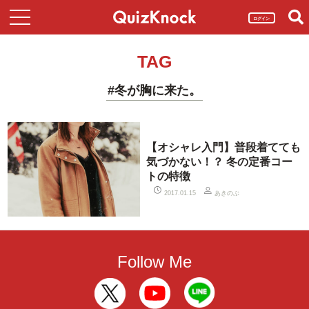
ログイン
TAG
#冬が胸に来た。
【オシャレ入門】普段着てても
気づかない！？ 冬の定番コー
トの特徴
あきのぶ
2017.01.15
Follow Me