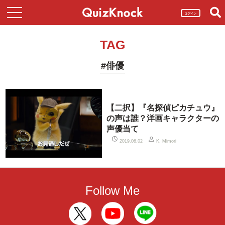
ログイン
TAG
#俳優
【二択】『名探偵ピカチュウ』
の声は誰？洋画キャラクターの
声優当て
2019.06.02
K. Mimori
Follow Me