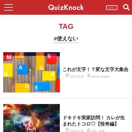
ログイン
TAG
#使えない
これが文字！？変な文字大集合
2017.01.12
Suzuki Yosuke
ドキドキ実家訪問！ カレが生
まれたトコロ♡【怪奇編】
河村・拓哉
2016.11.24