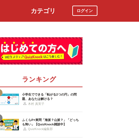
カテゴリ
ログイン
社会
スポーツ
時事ニュース
特集
ランキング
小学生でできる「転がる2つの円」の問
題、あなたは解ける？
木村 真実子
ふくらP×東問「海派？山派？」「どっち
も怖い」【QuizKnock雑談中】
QuizKnock編集部