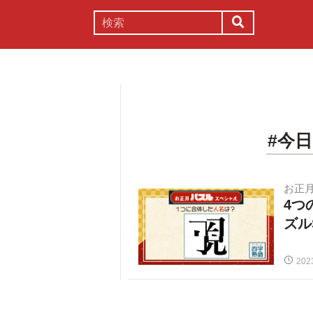
謎解き
コラム
常識
理系
#今
お正
4つ
ズル
202