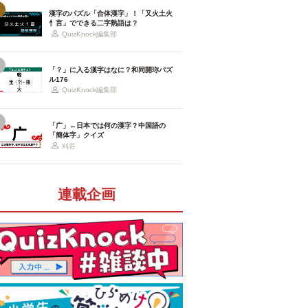
漢字のパズル「合体漢字」！「又火土火
忄言」でできる二字熟語は？
QuizKnock編集部
「？」に入る漢字はなに？和同開珎パズ
ル176
QuizKnock編集部
「广」←日本では何の漢字？中国語の
「簡体字」クイズ
刈谷
連載企画