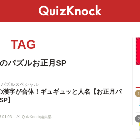
スペシャル
ライフ
ことば
カルチャー
TAG
日のパズルお正月SP
月パズルスペシャル
の漢字が合体！ギュギュッと人名【お正月パ
1
SP】
3.01.03
QuizKnock編集部
2