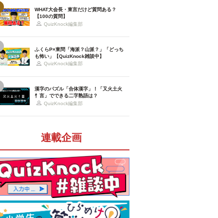
WHAT大会長・東言だけど質問ある？
【100の質問】
QuizKnock編集部
ふくらP×東問「海派？山派？」「どっち
も怖い」【QuizKnock雑談中】
QuizKnock編集部
漢字のパズル「合体漢字」！「又火土火
忄言」でできる二字熟語は？
QuizKnock編集部
連載企画