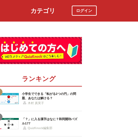
カテゴリ
ログイン
社会
スポーツ
時事ニュース
特集
ランキング
小学生でできる「転がる2つの円」の問
題、あなたは解ける？
木村 真実子
「？」に入る漢字はなに？和同開珎パズ
ル177
QuizKnock編集部