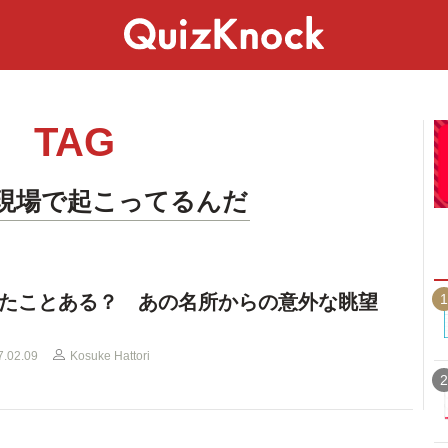
スペシャル
ライフ
ことば
カルチャー
TAG
現場で起こってるんだ
1
たことある？ あの名所からの意外な眺望
7.02.09
Kosuke Hattori
2