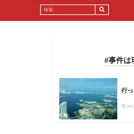
謎解き
コラム
常識
理系
#事件は
行っ
201