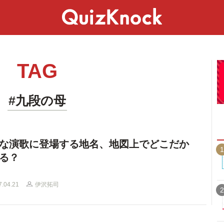
スペシャル
ライフ
ことば
カルチャー
TAG
#九段の母
な演歌に登場する地名、地図上でどこだか
1
る？
7.04.21
伊沢拓司
2