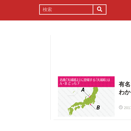
謎解き
コラム
常識
理系
有名
わか
201