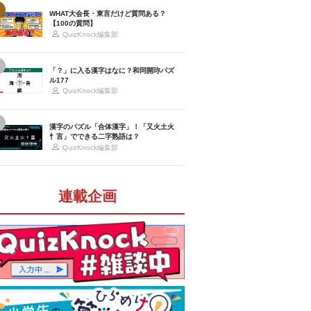
WHAT大会長・東言だけど質問ある？
【100の質問】
QuizKnock編集部
「？」に入る漢字はなに？和同開珎パズ
ル177
QuizKnock編集部
漢字のパズル「合体漢字」！「又火土火
忄言」でできる二字熟語は？
QuizKnock編集部
連載企画