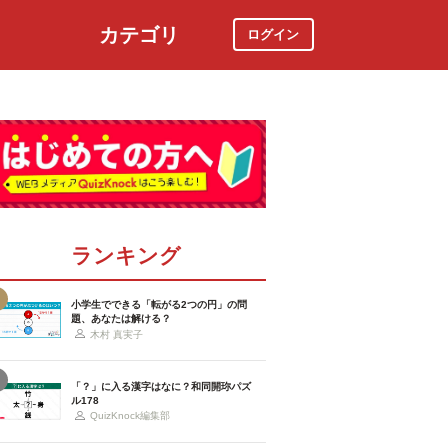
カテゴリ
ログイン
社会
スポーツ
時事ニュース
特集
ランキング
小学生でできる「転がる2つの円」の問
題、あなたは解ける？
木村 真実子
「？」に入る漢字はなに？和同開珎パズ
ル178
QuizKnock編集部