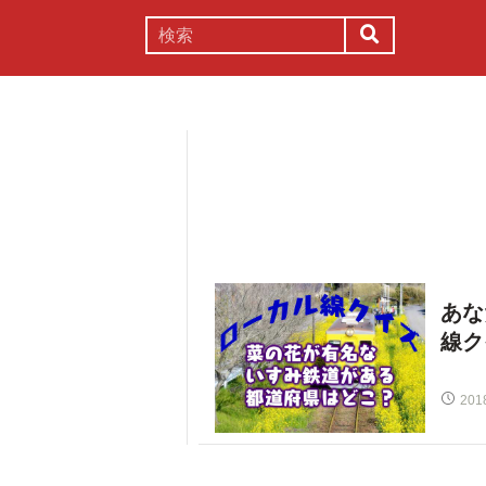
謎解き
コラム
常識
理系
あな
線ク
201