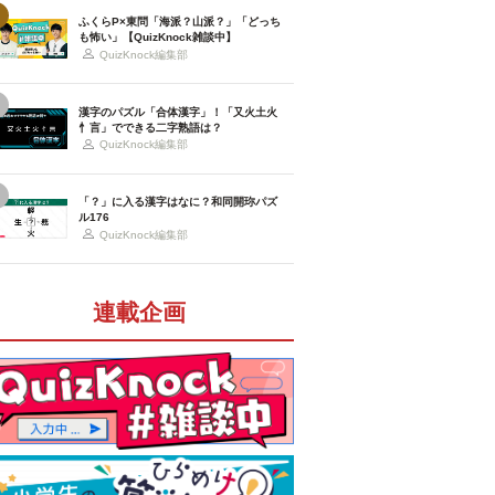
ふくらP×東問「海派？山派？」「どっち
も怖い」【QuizKnock雑談中】
QuizKnock編集部
漢字のパズル「合体漢字」！「又火土火
忄言」でできる二字熟語は？
QuizKnock編集部
「？」に入る漢字はなに？和同開珎パズ
ル176
QuizKnock編集部
連載企画