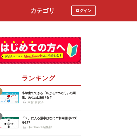
カテゴリ
ログイン
社会
スポーツ
時事ニュース
特集
ランキング
小学生でできる「転がる2つの円」の問
題、あなたは解ける？
木村 真実子
「？」に入る漢字はなに？和同開珎パズ
ル177
QuizKnock編集部