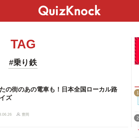
スペシャル
ライフ
ことば
カルチャー
TAG
#乗り鉄
たの街のあの電車も！日本全国ローカル路
1
イズ
8.06.26
豊岡
2