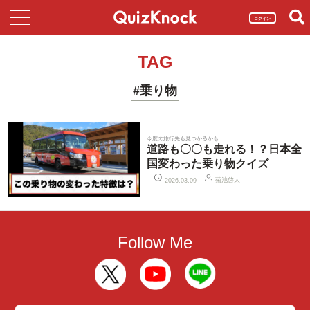
ログイン
TAG
#乗り物
今度の旅行先も見つかるかも
道路も〇〇も走れる！？日本全
国変わった乗り物クイズ
菊池啓太
2026.03.09
Follow Me