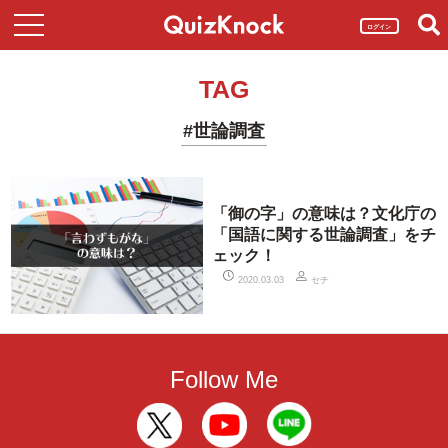
ログイン
TAG
#世論調査
「御の字」の意味は？文化庁の
「国語に関する世論調査」をチ
ェック！
セチ
2020.03.03
Follow Me