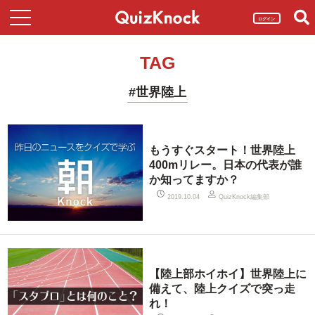
ログイン
TAG
#世界陸上
もうすぐスタート！世界陸上
400mリレー。日本の代表が誰
か知ってますか？
QuizKnock編集部
2019.10.04
【陸上部ホイホイ】世界陸上に
備えて、陸上クイズで突っ走
れ！