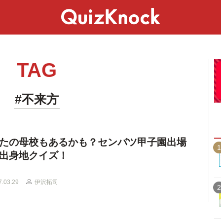
スペシャル
ライフ
ことば
カルチャー
TAG
#不来方
たの母校もあるかも？センバツ甲子園出場
1
出身地クイズ！
7.03.29
伊沢拓司
2