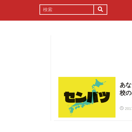
謎解き
コラム
常識
理系
あな
校の
201