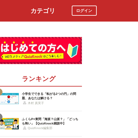
カテゴリ
ログイン
社会
スポーツ
時事ニュース
特集
ランキング
小学生でできる「転がる2つの円」の問
題、あなたは解ける？
木村 真実子
ふくらP×東問「海派？山派？」「どっち
も怖い」【QuizKnock雑談中】
QuizKnock編集部