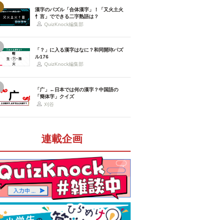
漢字のパズル「合体漢字」！「又火土火
忄言」でできる二字熟語は？
QuizKnock編集部
「？」に入る漢字はなに？和同開珎パズ
ル176
QuizKnock編集部
「广」←日本では何の漢字？中国語の
「簡体字」クイズ
刈谷
連載企画