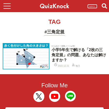
ログイン
TAG
#三角定規
ひらめけ！算数ノートp.59
小学5年生で解ける「2枚の三
角定規」の問題、あなたは解け
ますか？
鞠乃
2022.12.21
Follow Me