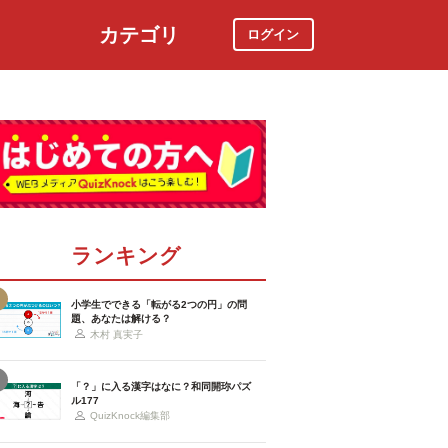
カテゴリ
ログイン
社会
スポーツ
時事ニュース
特集
ランキング
小学生でできる「転がる2つの円」の問
題、あなたは解ける？
木村 真実子
「？」に入る漢字はなに？和同開珎パズ
ル177
QuizKnock編集部