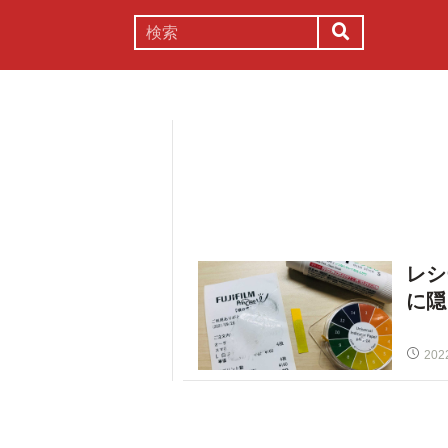
謎解き
コラム
常識
理系
レシ
に隠
202