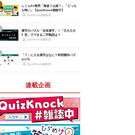
ふくらP×東問「海派？山派？」「どっち
も怖い」【QuizKnock雑談中】
QuizKnock編集部
漢字のパズル「合体漢字」！「又火土火
忄言」でできる二字熟語は？
QuizKnock編集部
「？」に入る漢字はなに？和同開珎パズ
ル176
QuizKnock編集部
連載企画