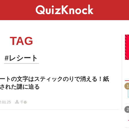
スペシャル
ライフ
ことば
カルチャー
TAG
#レシート
ートの文字はスティックのりで消える！紙
された謎に迫る
1
2.01.25
千春
2