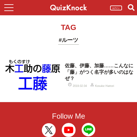
ログイン
TAG
#ルーツ
佐藤、伊藤、加藤……こんなに
「藤」がつく名字が多いのはな
ぜ？
2019.02.04
Kosuke Hattori
Follow Me