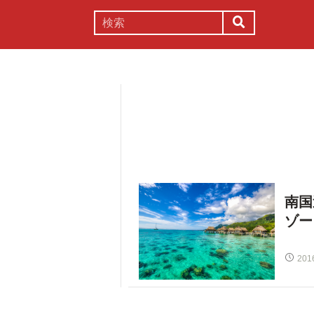
謎解き
コラム
常識
理系
南国
ゾー
201