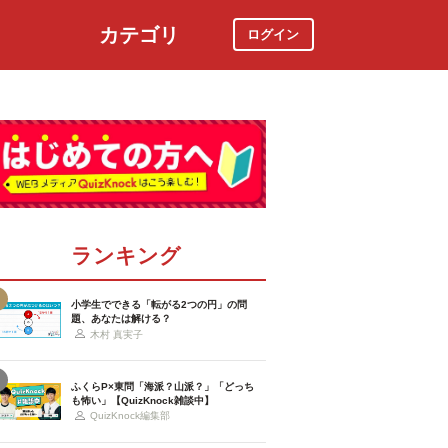
カテゴリ
ログイン
社会
スポーツ
時事ニュース
特集
ランキング
小学生でできる「転がる2つの円」の問
題、あなたは解ける？
木村 真実子
ふくらP×東問「海派？山派？」「どっち
も怖い」【QuizKnock雑談中】
QuizKnock編集部