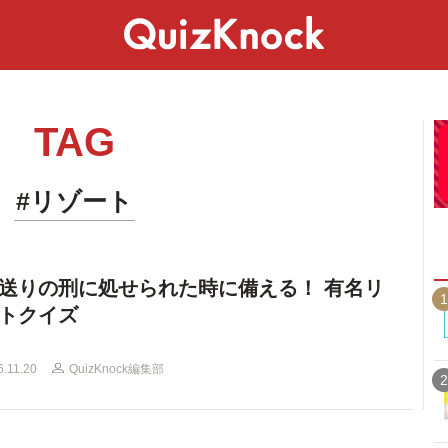
スペシャル
ライフ
ことば
カルチャー
TAG
#リゾート
送りの刑に処せられた時に備える！ 有名リ
1
トクイズ
6.11.20
QuizKnock編集部
2