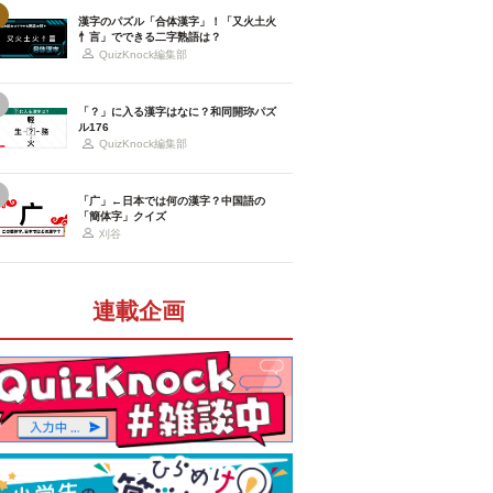
漢字のパズル「合体漢字」！「又火土火
忄言」でできる二字熟語は？
QuizKnock編集部
「？」に入る漢字はなに？和同開珎パズ
ル176
QuizKnock編集部
「广」←日本では何の漢字？中国語の
「簡体字」クイズ
刈谷
連載企画