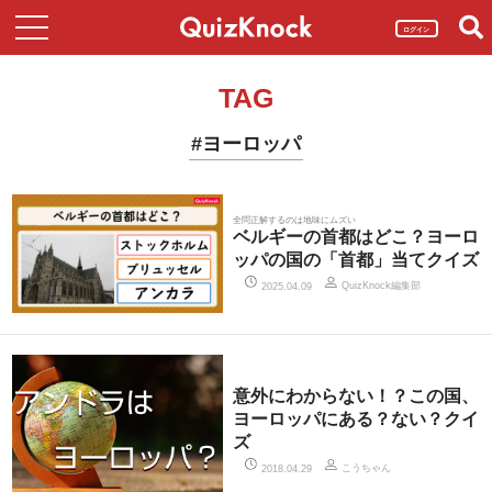
ログイン
TAG
#ヨーロッパ
全問正解するのは地味にムズい
ベルギーの首都はどこ？ヨーロ
ッパの国の「首都」当てクイズ
QuizKnock編集部
2025.04.09
意外にわからない！？この国、
ヨーロッパにある？ない？クイ
ズ
こうちゃん
2018.04.29