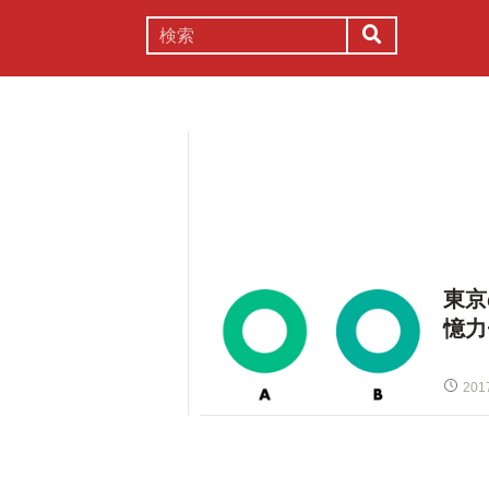
謎解き
コラム
常識
理系
東京
憶力
201