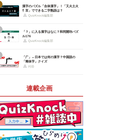
漢字のパズル「合体漢字」！「又火土火
忄言」でできる二字熟語は？
QuizKnock編集部
「？」に入る漢字はなに？和同開珎パズ
ル176
QuizKnock編集部
「广」←日本では何の漢字？中国語の
「簡体字」クイズ
刈谷
連載企画