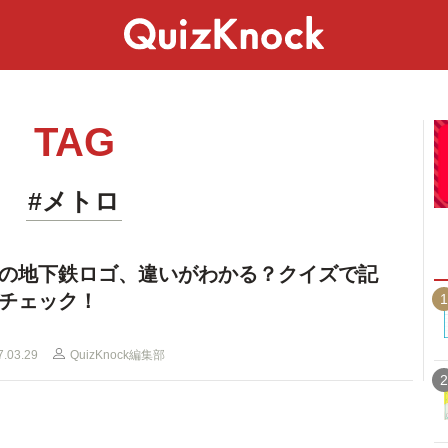
スペシャル
ライフ
ことば
カルチャー
TAG
#メトロ
の地下鉄ロゴ、違いがわかる？クイズで記
チェック！
1
7.03.29
QuizKnock編集部
2