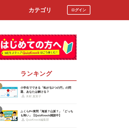
カテゴリ
ログイン
社会
スポーツ
時事ニュース
特集
ランキング
小学生でできる「転がる2つの円」の問
題、あなたは解ける？
木村 真実子
ふくらP×東問「海派？山派？」「どっち
も怖い」【QuizKnock雑談中】
QuizKnock編集部