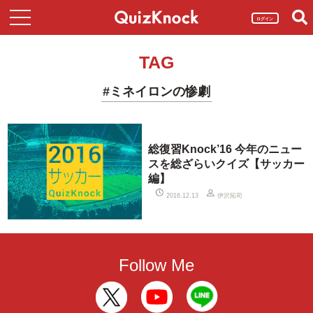
ログイン
TAG
#ミネイロンの惨劇
総復習Knock’16 今年のニュー
スを総ざらいクイズ【サッカー
編】
伊沢拓司
2016.12.13
Follow Me