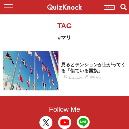
ログイン
TAG
#マリ
見るとテンションが上がってく
る「似ている国旗」
鶴崎 修功
2016.10.20
Follow Me